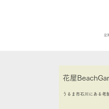
定
花屋BeachGar
うるま市石川にある老